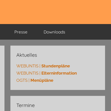
Presse
Downloads
Aktuelles
WEBUNTIS |
Stundenpläne
WEBUNTIS |
Elterninformation
OGTS |
Menüpläne
Termine