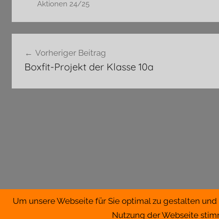
Aktionen 24/25
Beitragsnavigation
Vorheriger Beitrag
Boxfit-Projekt der Klasse 10a
Um unsere Webseite für Sie optimal zu gestalten und 
WordPress-Theme: Donovan von ThemeZee.
Nutzung der Webseite stim