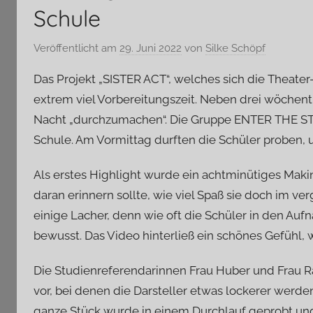
Schule
Veröffentlicht am
29. Juni 2022
von
Silke Schöpf
Das Projekt „SISTER ACT“, welches sich die Theat
extrem viel Vorbereitungszeit. Neben drei wöchentl
Nacht „durchzumachen“. Die Gruppe ENTER THE STA
Schule. Am Vormittag durften die Schüler proben, 
Als erstes Highlight wurde ein achtminütiges Maki
daran erinnern sollte, wie viel Spaß sie doch im ve
einige Lacher, denn wie oft die Schüler in den Auf
bewusst. Das Video hinterließ ein schönes Gefühl, 
Die Studienreferendarinnen Frau Huber und Frau 
vor, bei denen die Darsteller etwas lockerer werd
ganze Stück wurde in einem Durchlauf geprobt und