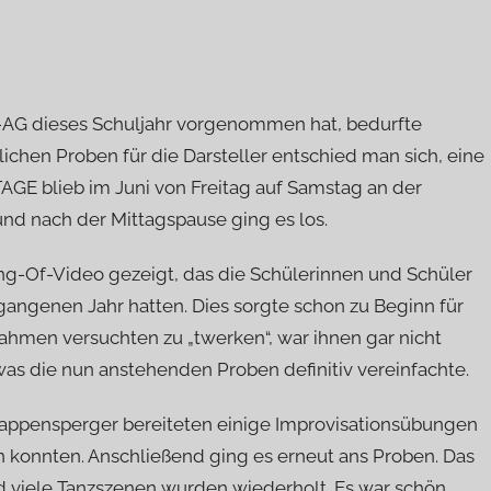
er-AG dieses Schuljahr vorgenommen hat, bedurfte
ichen Proben für die Darsteller entschied man sich, eine
GE blieb im Juni von Freitag auf Samstag an der
und nach der Mittagspause ging es los.
ng-Of-Video gezeigt, das die Schülerinnen und Schüler
rgangenen Jahr hatten. Dies sorgte schon zu Beginn für
nahmen versuchten zu „twerken“, war ihnen gar nicht
was die nun anstehenden Proben definitiv vereinfachte.
Rappensperger bereiteten einige Improvisationsübungen
en konnten. Anschließend ging es erneut ans Proben. Das
 viele Tanzszenen wurden wiederholt. Es war schön,