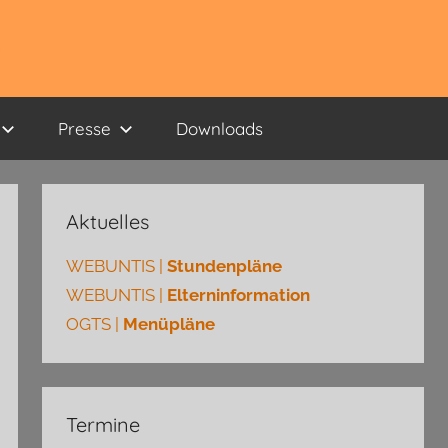
Presse
Downloads
Aktuelles
WEBUNTIS |
Stundenpläne
WEBUNTIS |
Elterninformation
OGTS |
Menüpläne
Termine