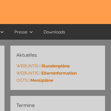
Presse
Downloads
Aktuelles
WEBUNTIS |
Stundenpläne
WEBUNTIS |
Elterninformation
OGTS |
Menüpläne
Termine