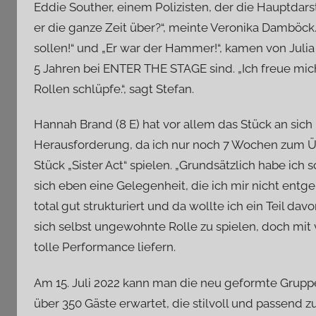
Eddie Souther, einem Polizisten, der die Hauptdarst
er die ganze Zeit über?“, meinte Veronika Damböck
sollen!“ und „Er war der Hammer!“, kamen von Julia
5 Jahren bei ENTER THE STAGE sind. „Ich freue mich 
Rollen schlüpfe.“, sagt Stefan.
Hannah Brand (8 E) hat vor allem das Stück an sich
Herausforderung, da ich nur noch 7 Wochen zum Übe
Stück „Sister Act“ spielen. „Grundsätzlich habe i
sich eben eine Gelegenheit, die ich mir nicht ent
total gut strukturiert und da wollte ich ein Teil da
sich selbst ungewohnte Rolle zu spielen, doch mit
tolle Performance liefern.
Am 15. Juli 2022 kann man die neu geformte Grup
über 350 Gäste erwartet, die stilvoll und passen