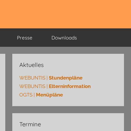
Presse
Downloads
Aktuelles
WEBUNTIS |
Stundenpläne
WEBUNTIS |
Elterninformation
OGTS |
Menüpläne
Termine