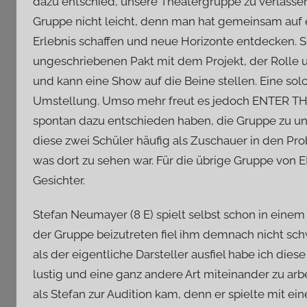
dazu entschied, unsere Theatergruppe zu verlassen
Gruppe nicht leicht, denn man hat gemeinsam auf 
Erlebnis schaffen und neue Horizonte entdecken. S
ungeschriebenen Pakt mit dem Projekt, der Rolle 
und kann eine Show auf die Beine stellen. Eine so
Umstellung. Umso mehr freut es jedoch ENTER TH
spontan dazu entschieden haben, die Gruppe zu unt
diese zwei Schüler häufig als Zuschauer in den Pr
was dort zu sehen war. Für die übrige Gruppe von
Gesichter.
Stefan Neumayer (8 E) spielt selbst schon in einem
der Gruppe beizutreten fiel ihm demnach nicht sc
als der eigentliche Darsteller ausfiel habe ich di
lustig und eine ganz andere Art miteinander zu arb
als Stefan zur Audition kam, denn er spielte mit ei