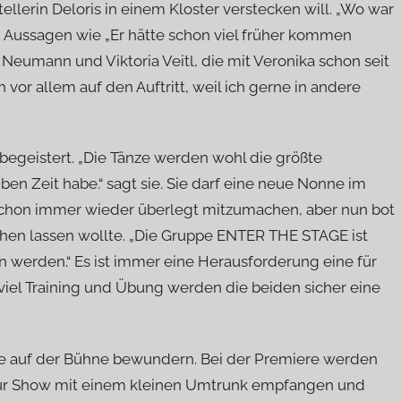
ellerin Deloris in einem Kloster verstecken will. „Wo war
. Aussagen wie „Er hätte schon viel früher kommen
 Neumann und Viktoria Veitl, die mit Veronika schon seit
vor allem auf den Auftritt, weil ich gerne in andere
 begeistert. „Die Tänze werden wohl die größte
n Zeit habe.“ sagt sie. Sie darf eine neue Nonne im
ch schon immer wieder überlegt mitzumachen, aber nun bot
gehen lassen wollte. „Die Gruppe ENTER THE STAGE ist
von werden.“ Es ist immer eine Herausforderung eine für
 viel Training und Übung werden die beiden sicher eine
pe auf der Bühne bewundern. Bei der Premiere werden
d zur Show mit einem kleinen Umtrunk empfangen und