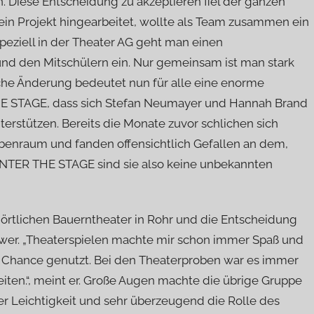
. Diese Entscheidung zu akzeptieren fiel der ganzen
ein Projekt hingearbeitet, wollte als Team zusammen ein
peziell in der Theater AG geht man einen
und den Mitschülern ein. Nur gemeinsam ist man stark
lche Änderung bedeutet nun für alle eine enorme
E STAGE, dass sich Stefan Neumayer und Hannah Brand
erstützen. Bereits die Monate zuvor schlichen sich
obenraum und fanden offensichtlich Gefallen an dem,
 ENTER THE STAGE sind sie also keine unbekannten
 örtlichen Bauerntheater in Rohr und die Entscheidung
hwer. „Theaterspielen machte mir schon immer Spaß und
ese Chance genutzt. Bei den Theaterproben war es immer
eiten.“, meint er. Große Augen machte die übrige Gruppe
ner Leichtigkeit und sehr überzeugend die Rolle des