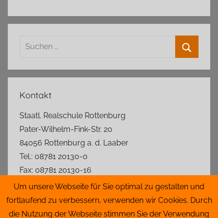
Suchen
nach:
Suchen
Kontakt
Staatl. Realschule Rottenburg
Pater-Wilhelm-Fink-Str. 20
84056 Rottenburg a. d. Laaber
Tel.: 08781 20130-0
Fax: 08781 20130-16
rs.rottenburg@t-online.de
Um unsere Webseite für Sie optimal zu gestalten und
fortlaufend zu verbessern, verwenden wir Cookies. Durch
Lageplan
die Nutzung der Webseite stimmen Sie der Verwendung