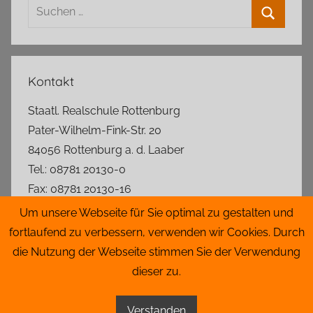
Suchen
nach:
Suchen
Kontakt
Staatl. Realschule Rottenburg
Pater-Wilhelm-Fink-Str. 20
84056 Rottenburg a. d. Laaber
Tel.: 08781 20130-0
Fax: 08781 20130-16
rs.rottenburg@t-online.de
Um unsere Webseite für Sie optimal zu gestalten und
fortlaufend zu verbessern, verwenden wir Cookies. Durch
Lageplan
die Nutzung der Webseite stimmen Sie der Verwendung
dieser zu.
Impressum
|
Datenschutz
|
Admin
Verstanden