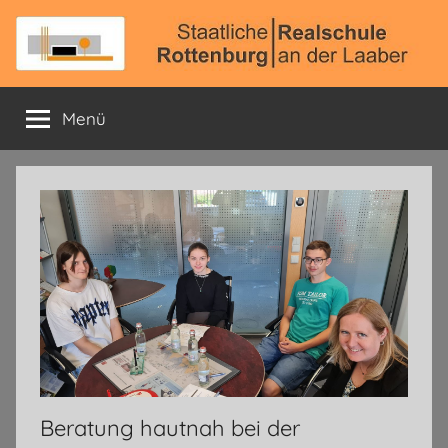
Zum
Inhalt
springen
Staatliche
Offizielle
Schulhomepage
Menü
Realschule
Rottenburg
a.
d.
Laaber
Beratung hautnah bei der