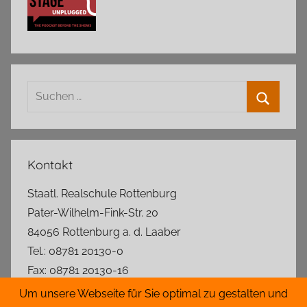
Suchen
nach:
Suchen
Kontakt
Staatl. Realschule Rottenburg
Pater-Wilhelm-Fink-Str. 20
84056 Rottenburg a. d. Laaber
Tel.: 08781 20130-0
Fax: 08781 20130-16
rs.rottenburg@t-online.de
Um unsere Webseite für Sie optimal zu gestalten und