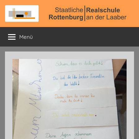
Zum
Inhalt
springen
Staatliche
Offizielle
Schulhomepage
Menü
Realschule
Rottenburg
a.
d.
Laaber