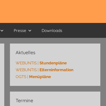
Presse
Downloads
Aktuelles
WEBUNTIS |
Stundenpläne
WEBUNTIS |
Elterninformation
OGTS |
Menüpläne
Termine