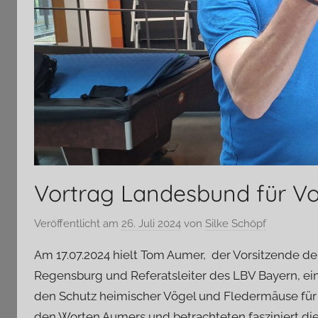
Vortrag Landesbund für Vo
Veröffentlicht am
26. Juli 2024
von
Silke Schöpf
Am 17.07.2024 hielt Tom Aumer, der Vorsitzende d
Regensburg und Referatsleiter des LBV Bayern, ei
den Schutz heimischer Vögel und Fledermäuse für a
den Worten Aumers und betrachteten fasziniert d