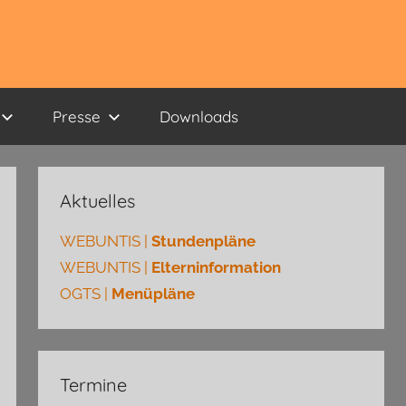
Presse
Downloads
Aktuelles
WEBUNTIS |
Stundenpläne
WEBUNTIS |
Elterninformation
OGTS |
Menüpläne
Termine