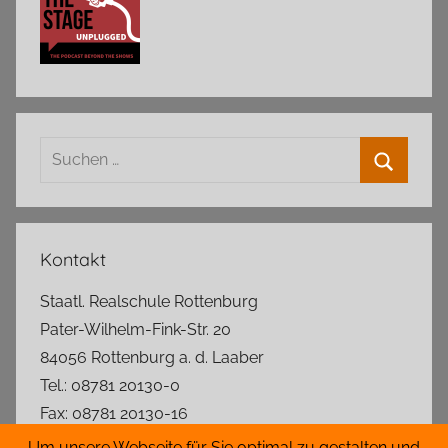
Suchen
nach:
Suchen
Kontakt
Staatl. Realschule Rottenburg
Pater-Wilhelm-Fink-Str. 20
84056 Rottenburg a. d. Laaber
Tel.: 08781 20130-0
Fax: 08781 20130-16
rs.rottenburg@t-online.de
Um unsere Webseite für Sie optimal zu gestalten und