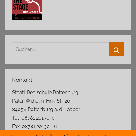
Suchen
nach:
Suchen
Kontakt
Staatl. Realschule Rottenburg
Pater-Wilhelm-Fink-Str. 20
84056 Rottenburg a. d. Laaber
Tel.: 08781 20130-0
Fax: 08781 20130-16
rs.rottenburg@t-online.de