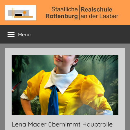
Zum
Inhalt
springen
Staatliche
Offizielle
Schulhomepage
Menü
Realschule
Rottenburg
a.
d.
Laaber
Lena Mader übernimmt Hauptrolle