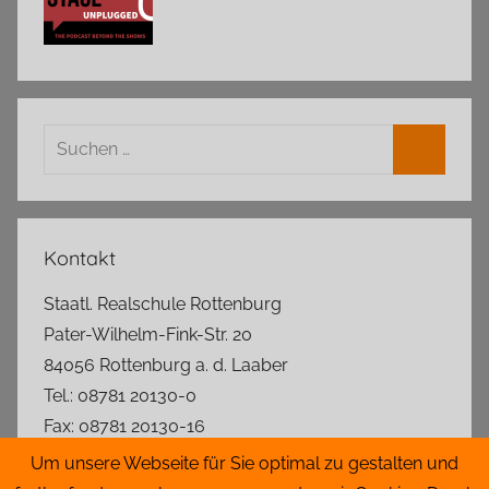
Suchen
nach:
Suchen
Kontakt
Staatl. Realschule Rottenburg
Pater-Wilhelm-Fink-Str. 20
84056 Rottenburg a. d. Laaber
Tel.: 08781 20130-0
Fax: 08781 20130-16
rs.rottenburg@t-online.de
Um unsere Webseite für Sie optimal zu gestalten und