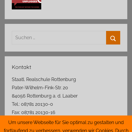
Suchen
nach:
Suchen
Kontakt
Staatl. Realschule Rottenburg
Pater-Wilhelm-Fink-Str. 20
84056 Rottenburg a. d. Laaber
Tel.: 08781 20130-0
Fax: 08781 20130-16
rs.rottenburg@t-online.de
Um unsere Webseite für Sie optimal zu gestalten und
fortlaufend zu verbessern, verwenden wir Cookies. Durch