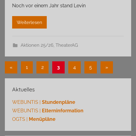
Noch vor einem Jahr stand Levin
Weiterlesen
Aktionen 25/26
,
TheaterAG
Seitennummerierung
Vorherige
Nächste
«
1
2
3
4
5
»
Beiträge
Beiträge
der
Beiträge
Aktuelles
WEBUNTIS |
Stundenpläne
WEBUNTIS |
Elterninformation
OGTS |
Menüpläne