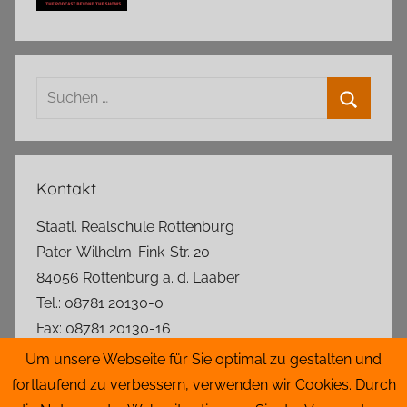
Suchen
nach:
Suchen
Kontakt
Staatl. Realschule Rottenburg
Pater-Wilhelm-Fink-Str. 20
84056 Rottenburg a. d. Laaber
Tel.: 08781 20130-0
Fax: 08781 20130-16
rs.rottenburg@t-online.de
Um unsere Webseite für Sie optimal zu gestalten und
fortlaufend zu verbessern, verwenden wir Cookies. Durch
Lageplan