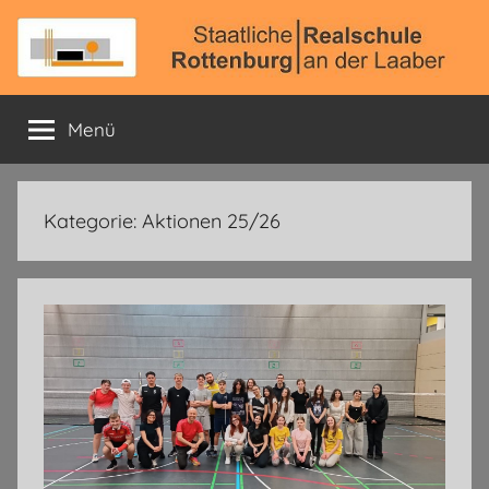
Zum
Inhalt
springen
Staatliche
Offizielle
Schulhomepage
Menü
Realschule
Rottenburg
Kategorie:
Aktionen 25/26
a.
d.
Laaber