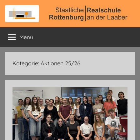
Zum
Inhalt
springen
Staatliche
Offizielle
Schulhomepage
Menü
Realschule
Rottenburg
Kategorie:
Aktionen 25/26
a.
d.
Laaber