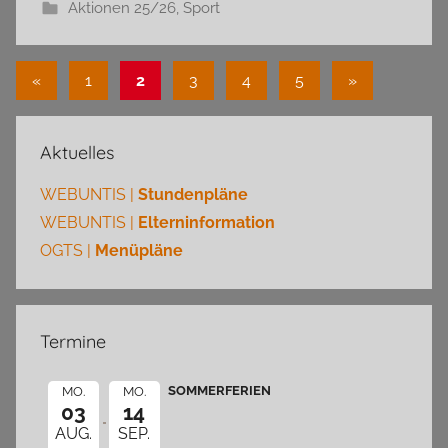
Aktionen 25/26
,
Sport
Seitennummerierung
Vorherige
Nächste
«
1
2
3
4
5
»
Beiträge
Beiträge
der
Beiträge
Aktuelles
WEBUNTIS |
Stundenpläne
WEBUNTIS |
Elterninformation
OGTS |
Menüpläne
Termine
SOMMERFERIEN
MO.
MO.
03
14
AUG.
SEP.