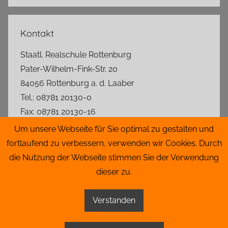
Suchen
Kontakt
Staatl. Realschule Rottenburg
Pater-Wilhelm-Fink-Str. 20
84056 Rottenburg a. d. Laaber
Tel.: 08781 20130-0
Fax: 08781 20130-16
rs.rottenburg@t-online.de
Um unsere Webseite für Sie optimal zu gestalten und
fortlaufend zu verbessern, verwenden wir Cookies. Durch
Lageplan
die Nutzung der Webseite stimmen Sie der Verwendung
dieser zu.
Impressum
|
Datenschutz
|
Admin
Verstanden