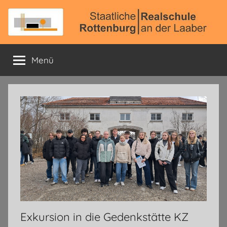
Zum
Inhalt
springen
Staatliche
Offizielle
Schulhomepage
Menü
Realschule
Rottenburg
a.
d.
Laaber
Exkursion in die Gedenkstätte KZ