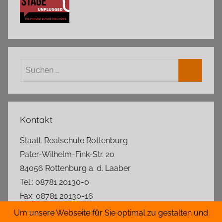
Suchen
nach:
Suchen
Kontakt
Staatl. Realschule Rottenburg
Pater-Wilhelm-Fink-Str. 20
84056 Rottenburg a. d. Laaber
Tel.: 08781 20130-0
Fax: 08781 20130-16
rs.rottenburg@t-online.de
Um unsere Webseite für Sie optimal zu gestalten und