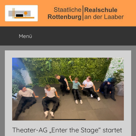
Zum
Inhalt
springen
Staatliche
Offizielle
Schulhomepage
Menü
Realschule
Rottenburg
a.
d.
Laaber
Theater-AG „Enter the Stage“ startet