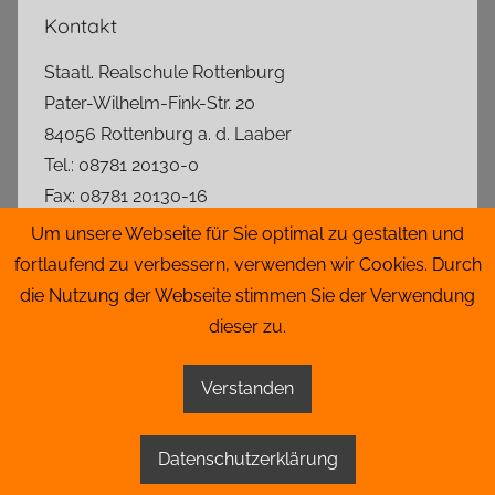
Kontakt
Staatl. Realschule Rottenburg
Pater-Wilhelm-Fink-Str. 20
84056 Rottenburg a. d. Laaber
Tel.: 08781 20130-0
Fax: 08781 20130-16
rs.rottenburg@t-online.de
Um unsere Webseite für Sie optimal zu gestalten und
fortlaufend zu verbessern, verwenden wir Cookies. Durch
Lageplan
die Nutzung der Webseite stimmen Sie der Verwendung
dieser zu.
Impressum
|
Datenschutz
|
Admin
Verstanden
WordPress-Theme: Donovan von ThemeZee.
Datenschutzerklärung