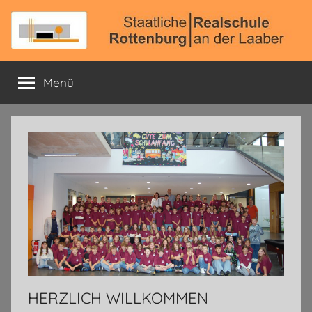
Zum
Inhalt
springen
Staatliche
Offizielle
Schulhomepage
Menü
Realschule
Rottenburg
a.
d.
Laaber
HERZLICH WILLKOMMEN