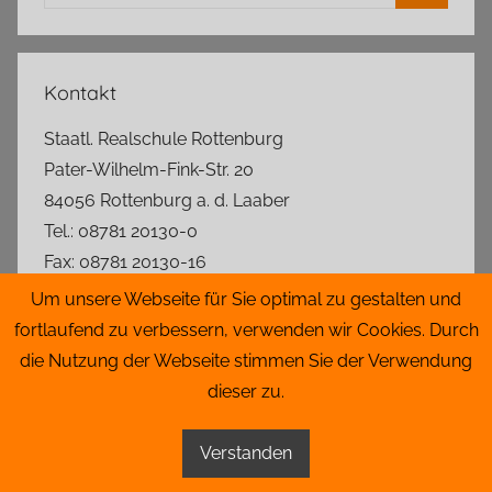
nach:
Suchen
Kontakt
Staatl. Realschule Rottenburg
Pater-Wilhelm-Fink-Str. 20
84056 Rottenburg a. d. Laaber
Tel.: 08781 20130-0
Fax: 08781 20130-16
rs.rottenburg@t-online.de
Um unsere Webseite für Sie optimal zu gestalten und
fortlaufend zu verbessern, verwenden wir Cookies. Durch
Lageplan
die Nutzung der Webseite stimmen Sie der Verwendung
dieser zu.
Impressum
|
Datenschutz
|
Admin
Verstanden