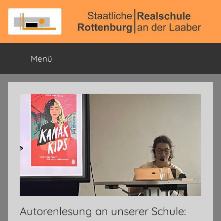
Zum
Inhalt
springen
Staatliche
Offizielle
Schulhomepage
Menü
Realschule
Rottenburg
a.
d.
Laaber
Autorenlesung an unserer Schule: