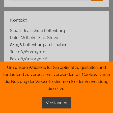
Suchen
Kontakt
Staatl. Realschule Rottenburg
Pater-Wilhelm-Fink-Str. 20
84056 Rottenburg a. d. Laaber
Tel.: 08781 20130-0
Fax: 08781 20130-16
rs.rottenburg@t-online.de
Um unsere Webseite für Sie optimal zu gestalten und
fortlaufend zu verbessern, verwenden wir Cookies. Durch
Lageplan
die Nutzung der Webseite stimmen Sie der Verwendung
dieser zu.
Impressum
|
Datenschutz
|
Admin
Verstanden