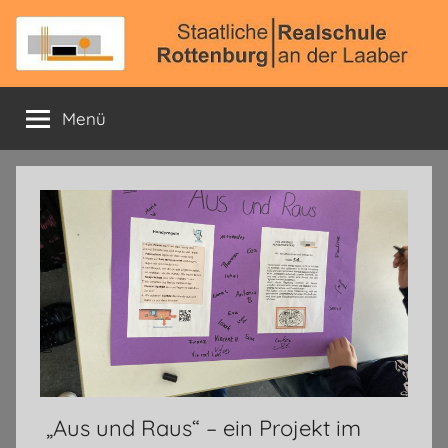
Zum
Inhalt
springen
Staatliche
Offizielle
Schulhomepage
Menü
Realschule
Rottenburg
a.
d.
Laaber
„Aus und Raus“ – ein Projekt im